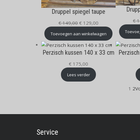
Drupp
Druppel spiegel taupe
€
1
Oorspronkelijke
Huidige
€
149,00
€
129,00
prijs
prijs
Toevoe
Toevoegen aan winkelwagen
was:
is:
€ 149,00.
€ 129,00.
Perzisch kussen 140 x 33 cm
Perzisch
€
175,00
Lees verder
1
2
V
Service