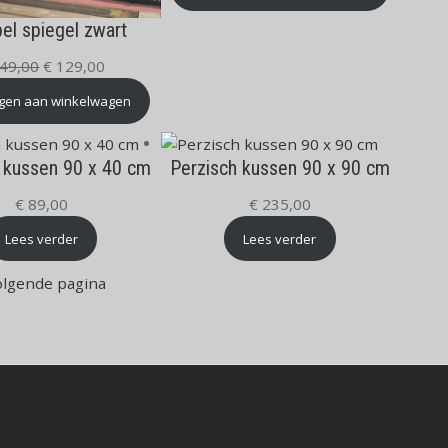
el spiegel zwart
Oorspronkelijke
Huidige
49,00
€
129,00
prijs
prijs
gen aan winkelwagen
was:
is:
€ 149,00.
€ 129,00.
 kussen 90 x 40 cm
Perzisch kussen 90 x 90 cm
€
89,00
€
235,00
Lees verder
Lees verder
olgende pagina