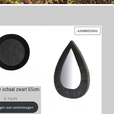
PRODUCT
AANBIEDING
IN
DE
UITVERK
e schaal zwart 65cm
€
74,95
gen aan winkelwagen