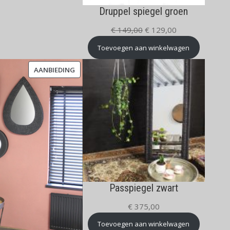
Druppel spiegel groen
Oorspronkelijke
Huidige
€
149,00
€
129,00
prijs
prijs
Toevoegen aan winkelwagen
was:
is:
€ 149,00.
€ 129,00.
PRODUCT
AANBIEDING
IN
DE
UITVERKOOP
Passpiegel zwart
€
375,00
Toevoegen aan winkelwagen