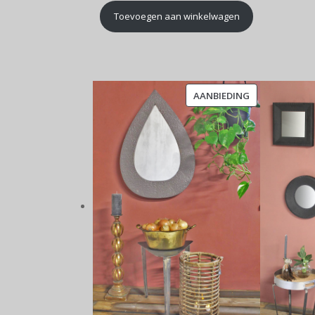
Toevoegen aan winkelwagen
PRODUCT
AANBIEDING
IN
DE
UITVERKOOP