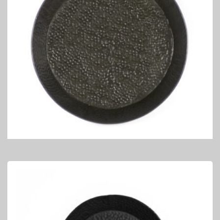
DECORATIE SCHAAL
Decoratie schaal groen
€
74,95
TOEVOEGEN AAN WINKELWAGEN