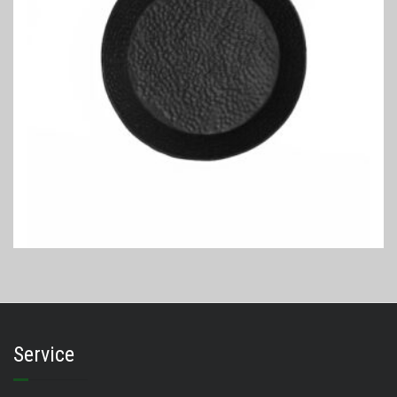
DECORATIE SCHAAL
Decoratie schaal zwart 65cm
€
74,95
Service
TOEVOEGEN AAN WINKELWAGEN