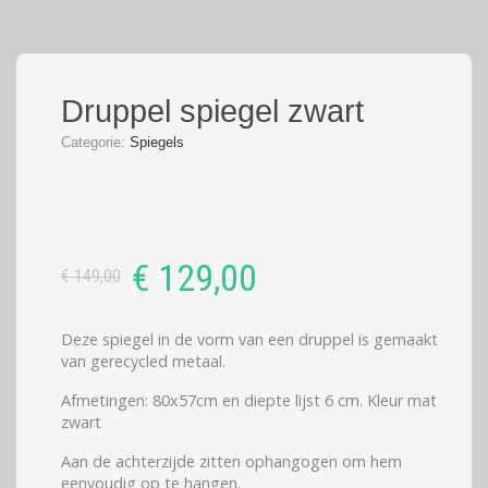
Druppel spiegel zwart
Categorie:
Spiegels
Oorspronkelijke
Huidige
€
129,00
€
149,00
prijs
prijs
was:
is:
Deze spiegel in de vorm van een druppel is gemaakt
van gerecycled metaal.
€ 149,00.
€ 129,00.
Afmetingen: 80x57cm en diepte lijst 6 cm. Kleur mat
zwart
Aan de achterzijde zitten ophangogen om hem
eenvoudig op te hangen.