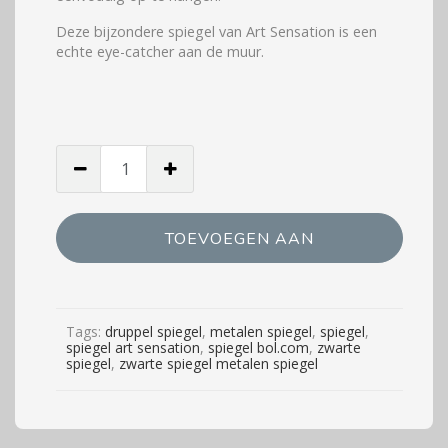
Deze bijzondere spiegel van Art Sensation is een
echte eye-catcher aan de muur.
Druppel
spiegel
zwart:
hoeveelheid
TOEVOEGEN AAN
WINKELWAGEN
Tags:
druppel spiegel
,
metalen spiegel
,
spiegel
,
spiegel art sensation
,
spiegel bol.com
,
zwarte
spiegel
,
zwarte spiegel metalen spiegel