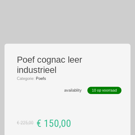
Poef cognac leer
industrieel
Categorie:
Poefs
availablity
10 op voorraad
Oorspronkelijke
Huidige
€
150,00
€
225,00
prijs
prijs