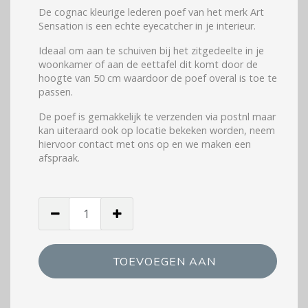
was:
is:
De cognac kleurige lederen poef van het merk Art
Sensation is een echte eyecatcher in je interieur.
€ 225,00.
€ 150,00.
Ideaal om aan te schuiven bij het zitgedeelte in je
woonkamer of aan de eettafel dit komt door de
hoogte van 50 cm waardoor de poef overal is toe te
passen.
De poef is gemakkelijk te verzenden via postnl maar
kan uiteraard ook op locatie bekeken worden, neem
hiervoor contact met ons op en we maken een
afspraak.
Poef
cognac
leer
industrieel:
TOEVOEGEN AAN
hoeveelheid
WINKELWAGEN