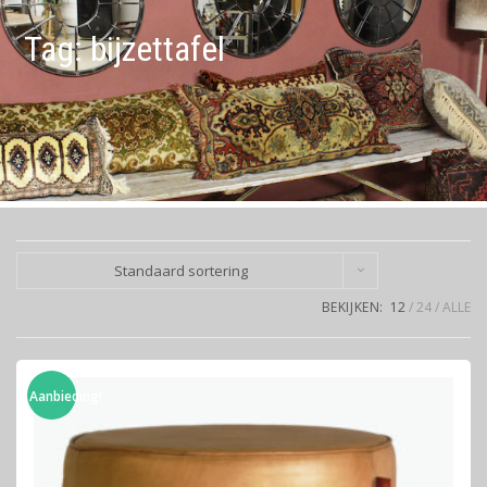
Tag:
bijzettafel
Standaard sortering
BEKIJKEN:
12
24
ALLE
Aanbieding!