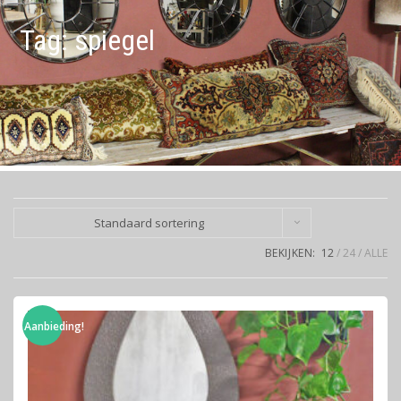
Tag:
spiegel
Standaard sortering
BEKIJKEN:
12
24
ALLE
Aanbieding!