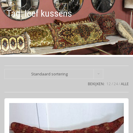
Tag:
leef kussens
Standaard sortering
BEKIJKEN:
12
24
ALLE