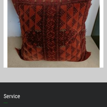
PERZISCHE KUSSENS
Perzisch kussen 90 x 90 cm
€
235,00
Service
LEES VERDER