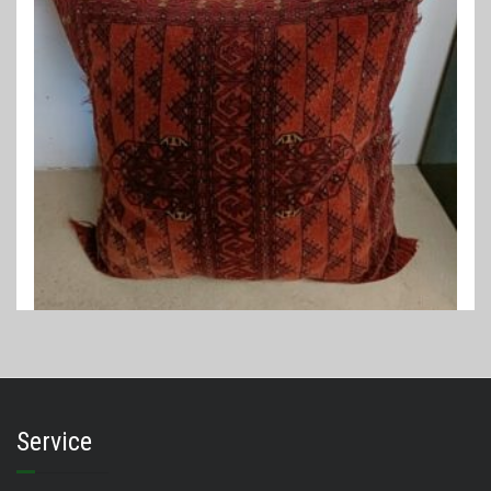
PERZISCHE KUSSENS
Perzisch kussen 90 x 90 cm
€
235,00
Service
LEES VERDER