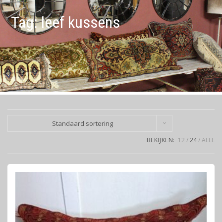
Tag:
leef kussens
Standaard sortering
BEKIJKEN:
12
24
ALLE