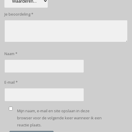
Je beoordeling
*
Naam
*
E-mail
*
Mijn naam, e-mail en site opslaan in deze
browser voor de volgende keer wanneer ik een
reactie plaats.