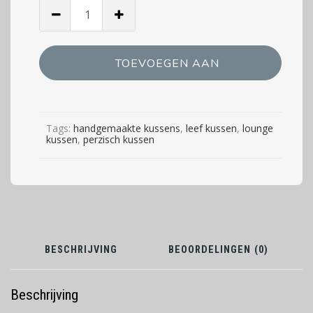
Perzisch
lounge
kussen
150x120cm:
TOEVOEGEN AAN
hoeveelheid
WINKELWAGEN
Tags:
handgemaakte kussens
,
leef kussen
,
lounge
kussen
,
perzisch kussen
BESCHRIJVING
BEOORDELINGEN (0)
Beschrijving