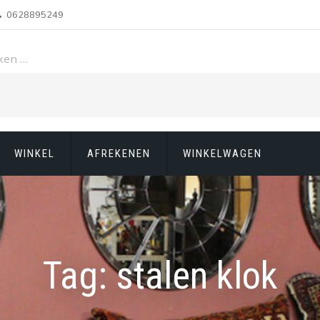
0628895249
ken…
n
WINKEL
AFREKENEN
WINKELWAGEN
Tag:
stalen klok