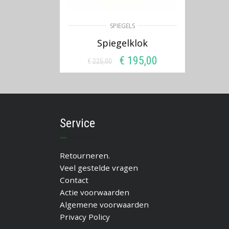
SPIEGELS
Spiegelklok
€
195,00
€
225,00
Oorspronkelijke
Huidige
prijs
prijs
TOEVOEGEN AAN
was:
is:
WINKELWAGEN
€ 225,00.
€ 195,00.
Service
Retourneren.
Veel gestelde vragen
Contact
Actie voorwaarden
Algemene voorwaarden
Privacy Policy