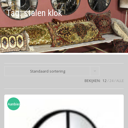
Tag:
stalen klok
Standaard sortering
BEKIJKEN:
12
24
ALLE
Aanbieding!