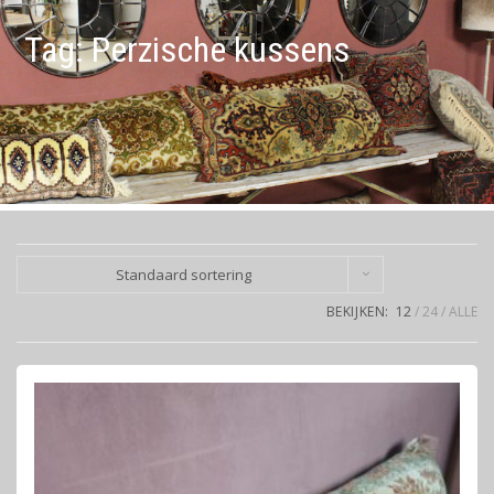
Tag:
Perzische kussens
Standaard sortering
BEKIJKEN:
12
24
ALLE