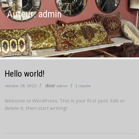
Auteur:
admin
Hello world!
door
op
oktober 28, 2023
admin
1 reactie
Hello
Welcome to WordPress. This is your first post. Edit or
world!
delete it, then start writing!