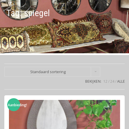
Tag:
spiegel
Standaard sortering
BEKIJKEN:
12
24
ALLE
Aanbieding!