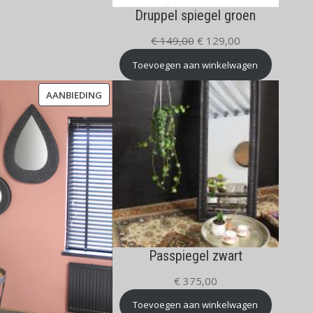
Druppel spiegel groen
Oorspronkelijke
Huidige
€
149,00
€
129,00
prijs
prijs
Toevoegen aan winkelwagen
was:
is:
€ 149,00.
€ 129,00.
PRODUCT
AANBIEDING
IN
DE
UITVERKOOP
Passpiegel zwart
€
375,00
Toevoegen aan winkelwagen