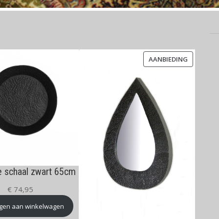
PRODUCT
AANBIEDING
IN
DE
UITVERK
e schaal zwart 65cm
€
74,95
gen aan winkelwagen