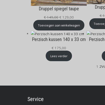
Drupp
Druppel spiegel taupe
€
1
Oorspronkelijke
Huidige
€
149,00
€
129,00
prijs
prijs
Toevoe
Toevoegen aan winkelwagen
was:
is:
€ 149,00.
€ 129,00.
Perzisch kussen 140 x 33 cm
Perzisch
€
175,00
Lees verder
1
2
V
Service