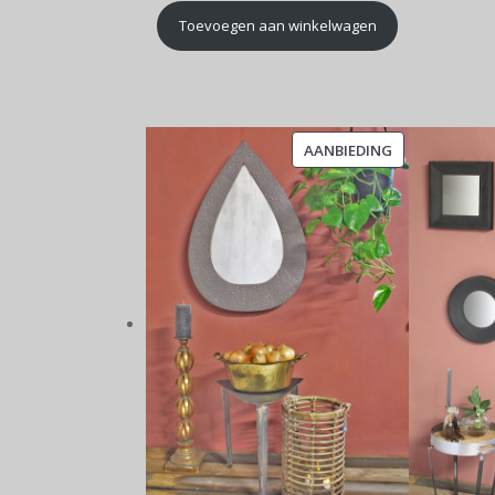
Toevoegen aan winkelwagen
PRODUCT
AANBIEDING
IN
DE
UITVERKOOP