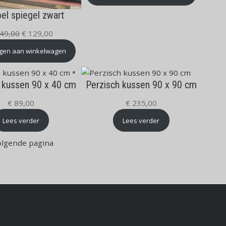
el spiegel zwart
Oorspronkelijke
Huidige
49,00
€
129,00
prijs
prijs
gen aan winkelwagen
was:
is:
€ 149,00.
€ 129,00.
 kussen 90 x 40 cm
Perzisch kussen 90 x 90 cm
€
89,00
€
235,00
Lees verder
Lees verder
olgende pagina