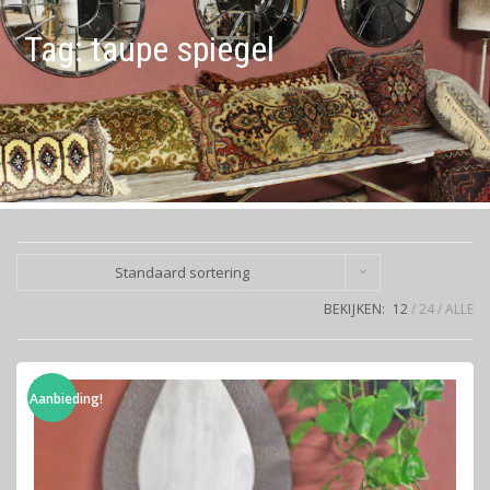
Tag:
taupe spiegel
Standaard sortering
BEKIJKEN:
12
24
ALLE
Aanbieding!