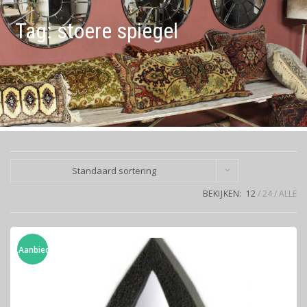
Tag:
stoere spiegel
Standaard sortering
BEKIJKEN:
12
24
ALLE
Aanbieding!