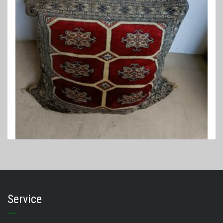
PERZISCHE KUSSENS
Perzisch lounge kussen 90 x 90 cm
€
275,00
Service
LEES VERDER