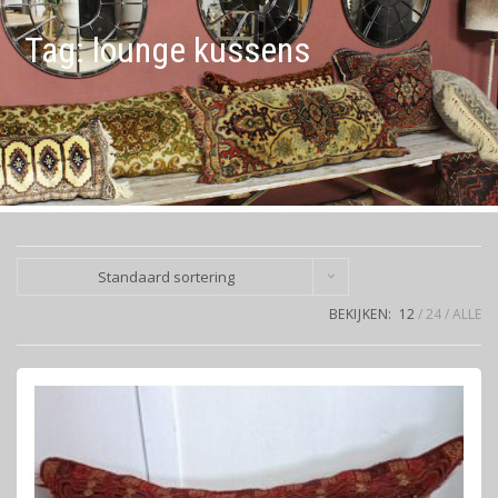
Tag:
lounge kussens
Standaard sortering
BEKIJKEN:
12
24
ALLE