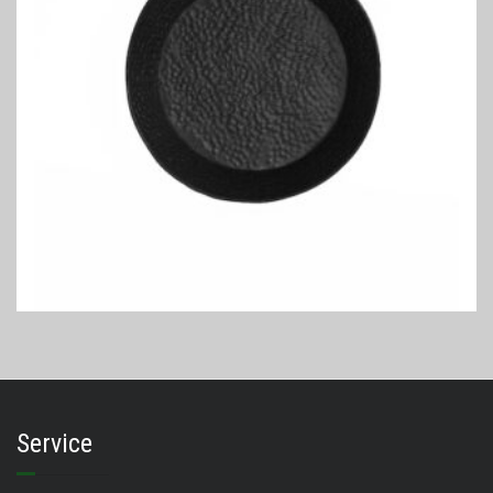
DECORATIE SCHAAL
Decoratie schaal zwart 65cm
€
74,95
Service
TOEVOEGEN AAN WINKELWAGEN